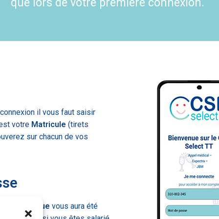
que lors de votre première connexion.
connexion il vous faut saisir
 est votre
Matricule
(tirets
rouverez sur chacun de vos
sse
 usage unique
vous aura été
urrier postal si vous êtes salarié