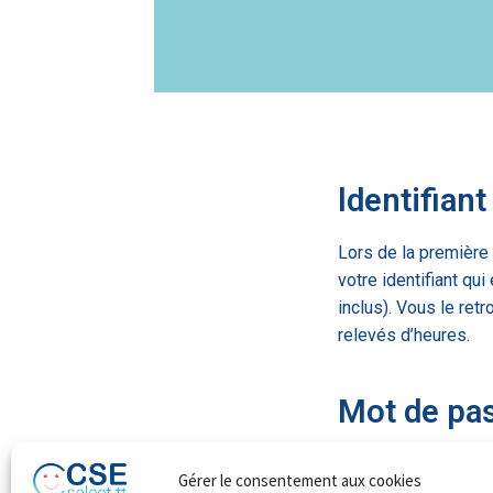
ldentifiant
Lors de la première 
votre identifiant qui
inclus). Vous le ret
relevés d’heures.
Mot de pa
Un
mot de passe à
Gérer le consentement aux cookies
transmis soit par co